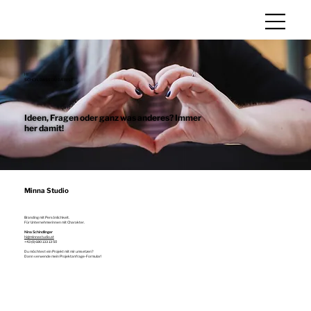
HI!
SCHÖN, DASS DU DA BIST
Ideen, Fragen oder ganz was anderes? Immer
her damit!
Minna Studio
Branding mit Persönlichkeit.
Für Unternehmerinnen mit Charakter.
Nina Schindlinger
hi@minnastudio.at
+43 (0) 680 133 13 50
Du möchtest ein Projekt mit mir umsetzen?
Dann verwende mein Projektanfrage-Formular!