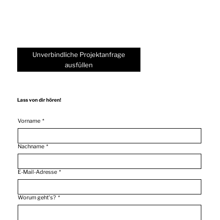
Unverbindliche Projektanfrage
ausfüllen
Lass von dir hören!
Vorname
*
Nachname
*
E-Mail-Adresse
*
Worum geht's?
*