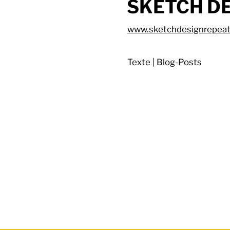
SKETCH D
www.sketchdesignrepea
Texte | Blog-Posts